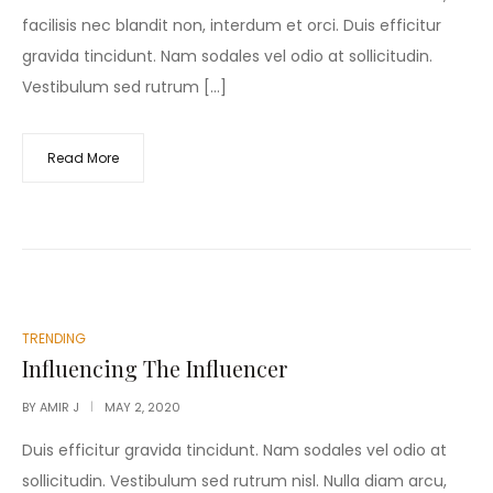
facilisis nec blandit non, interdum et orci. Duis efficitur
gravida tincidunt. Nam sodales vel odio at sollicitudin.
Vestibulum sed rutrum […]
Read More
POSTED
TRENDING
IN
Influencing The Influencer
BY
AMIR J
MAY 2, 2020
Duis efficitur gravida tincidunt. Nam sodales vel odio at
sollicitudin. Vestibulum sed rutrum nisl. Nulla diam arcu,