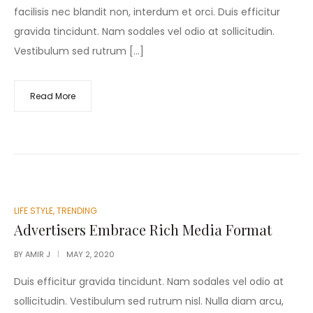
facilisis nec blandit non, interdum et orci. Duis efficitur
gravida tincidunt. Nam sodales vel odio at sollicitudin.
Vestibulum sed rutrum […]
Read More
POSTED
LIFE STYLE
,
TRENDING
IN
Advertisers Embrace Rich Media Format
BY
AMIR J
MAY 2, 2020
Duis efficitur gravida tincidunt. Nam sodales vel odio at
sollicitudin. Vestibulum sed rutrum nisl. Nulla diam arcu,