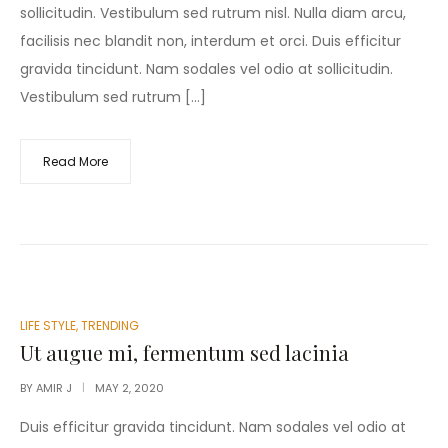
sollicitudin. Vestibulum sed rutrum nisl. Nulla diam arcu,
facilisis nec blandit non, interdum et orci. Duis efficitur
gravida tincidunt. Nam sodales vel odio at sollicitudin.
Vestibulum sed rutrum […]
Read More
POSTED
LIFE STYLE
,
TRENDING
IN
Ut augue mi, fermentum sed lacinia
BY
AMIR J
MAY 2, 2020
Duis efficitur gravida tincidunt. Nam sodales vel odio at