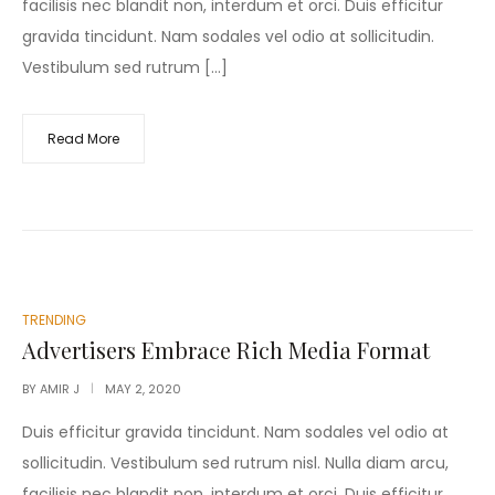
facilisis nec blandit non, interdum et orci. Duis efficitur
gravida tincidunt. Nam sodales vel odio at sollicitudin.
Vestibulum sed rutrum […]
Read More
POSTED
TRENDING
IN
Advertisers Embrace Rich Media Format
BY
AMIR J
MAY 2, 2020
Duis efficitur gravida tincidunt. Nam sodales vel odio at
sollicitudin. Vestibulum sed rutrum nisl. Nulla diam arcu,
facilisis nec blandit non, interdum et orci. Duis efficitur