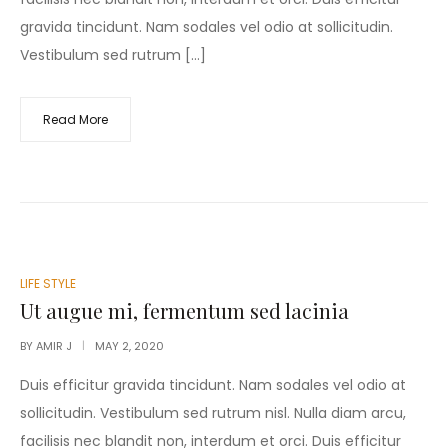
gravida tincidunt. Nam sodales vel odio at sollicitudin.
Vestibulum sed rutrum […]
Read More
POSTED
LIFE STYLE
IN
Ut augue mi, fermentum sed lacinia
BY
AMIR J
MAY 2, 2020
Duis efficitur gravida tincidunt. Nam sodales vel odio at
sollicitudin. Vestibulum sed rutrum nisl. Nulla diam arcu,
facilisis nec blandit non, interdum et orci. Duis efficitur