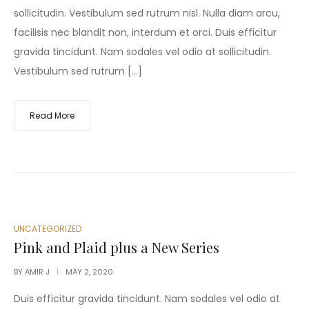
sollicitudin. Vestibulum sed rutrum nisl. Nulla diam arcu,
facilisis nec blandit non, interdum et orci. Duis efficitur
gravida tincidunt. Nam sodales vel odio at sollicitudin.
Vestibulum sed rutrum […]
Read More
POSTED
UNCATEGORIZED
IN
Pink and Plaid plus a New Series
BY
AMIR J
MAY 2, 2020
Duis efficitur gravida tincidunt. Nam sodales vel odio at