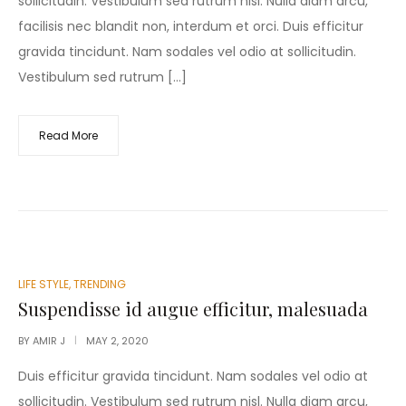
sollicitudin. Vestibulum sed rutrum nisl. Nulla diam arcu,
facilisis nec blandit non, interdum et orci. Duis efficitur
gravida tincidunt. Nam sodales vel odio at sollicitudin.
Vestibulum sed rutrum […]
Read More
POSTED
LIFE STYLE
,
TRENDING
IN
Suspendisse id augue efficitur, malesuada
BY
AMIR J
MAY 2, 2020
Duis efficitur gravida tincidunt. Nam sodales vel odio at
sollicitudin. Vestibulum sed rutrum nisl. Nulla diam arcu,