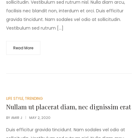
sollicitudin. Vestibulum sed rutrum nisl. Nulla diam arcu,
facilisis nec blandit non, interdum et orci. Duis efficitur
gravida tincidunt. Nam sodales vel odio at sollicitudin.
Vestibulum sed rutrum […]
Read More
POSTED
LIFE STYLE
,
TRENDING
IN
Nullam ut placerat diam, nec dignissim erat
BY
AMIR J
MAY 2, 2020
Duis efficitur gravida tincidunt. Nam sodales vel odio at