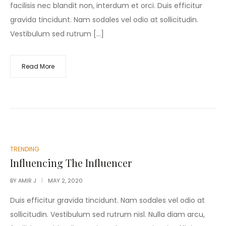
facilisis nec blandit non, interdum et orci. Duis efficitur
gravida tincidunt. Nam sodales vel odio at sollicitudin.
Vestibulum sed rutrum […]
Read More
POSTED
TRENDING
IN
Influencing The Influencer
BY
AMIR J
MAY 2, 2020
Duis efficitur gravida tincidunt. Nam sodales vel odio at
sollicitudin. Vestibulum sed rutrum nisl. Nulla diam arcu,